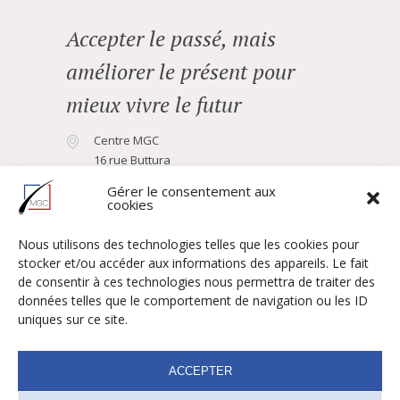
Accepter le passé, mais
améliorer le présent pour
mieux vivre le futur
Centre MGC
16 rue Buttura
06400 Cannes
Gérer le consentement aux
cookies
04 93 43 99 17
Nous utilisons des technologies telles que les cookies pour
Vous avez une question ?
stocker et/ou accéder aux informations des appareils. Le fait
de consentir à ces technologies nous permettra de traiter des
Consultation
Dr Frédéric Menu
données telles que le comportement de navigation ou les ID
uniques sur ce site.
Dr Camille Vincent
Rendez-vous
Revue de presse
Technique FUE DHI
ACCEPTER
Technique FUT
Mentions légales